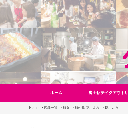
Skip
to
content
ホーム
富士駅テイクアウト
Home
>
店舗一覧
>
和食
>
和の趣 花ごよみ
>
花ごよみ