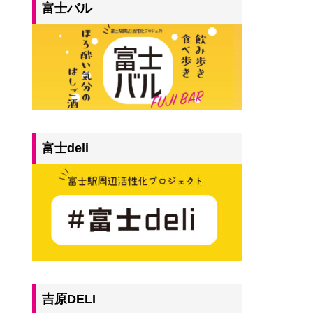
富士バル
富士deli
吉原DELI