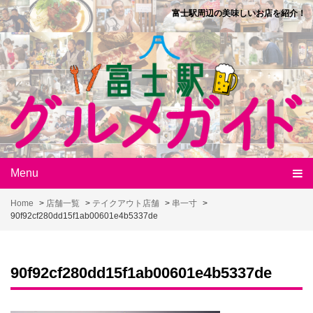
Skip
富士駅周辺の美味しいお店を紹介！
to
content
Menu
Home
>
店舗一覧
>
テイクアウト店舗
>
串一寸
>
90f92cf280dd15f1ab00601e4b5337de
90f92cf280dd15f1ab00601e4b5337de