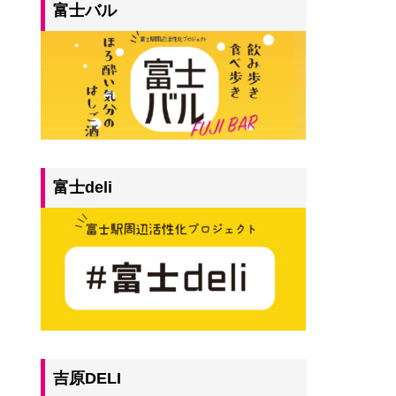
富士バル
富士deli
吉原DELI