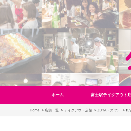
Skip
to
content
ホーム
富士駅テイクアウト
Home
>
店舗一覧
>
テイクアウト店舗
>
ZUYA（ズヤ）
>
zu