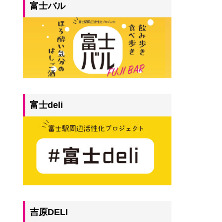
富士バル
富士deli
吉原DELI