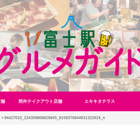
店舗
郊外テイクアウト店舗
エキキタテラス
>
94427010_224359808829845_8159370644631322624_n