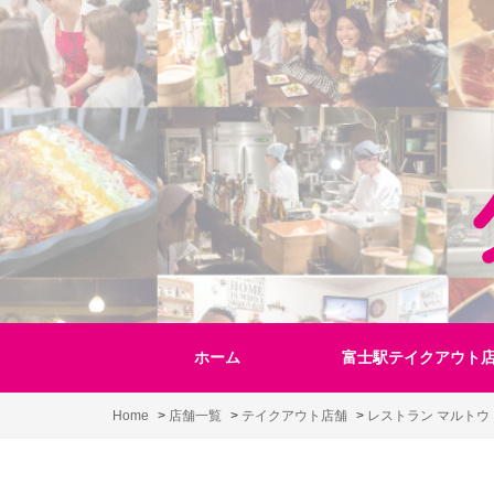
Skip
to
content
ホーム
富士駅テイクアウト
Home
>
店舗一覧
>
テイクアウト店舗
>
レストラン マルトウ