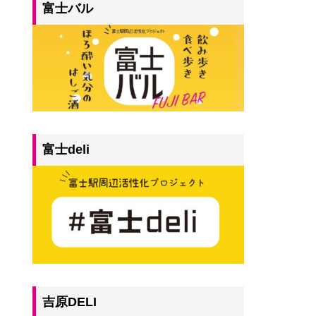
富士バル
富士deli
吉原DELI