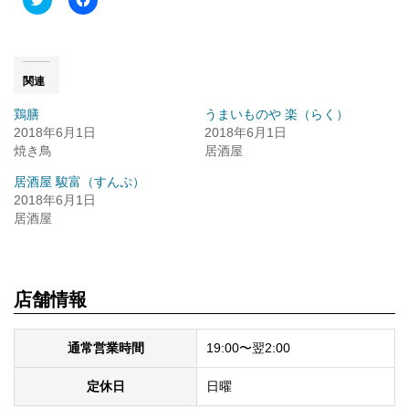
to
で
share
共
on
有
Twitter
す
(新
る
し
に
い
は
関連
ウ
ク
ィ
リ
鶏膳
うまいものや 楽（らく）
ン
ッ
ド
ク
2018年6月1日
2018年6月1日
ウ
し
焼き鳥
で
て
居酒屋
開
く
き
だ
居酒屋 駿富（すんぷ）
ま
さ
す)
い
2018年6月1日
(新
居酒屋
し
い
ウ
ィ
ン
ド
ウ
店舗情報
で
開
き
ま
通常営業時間
19:00〜翌2:00
す)
定休日
日曜