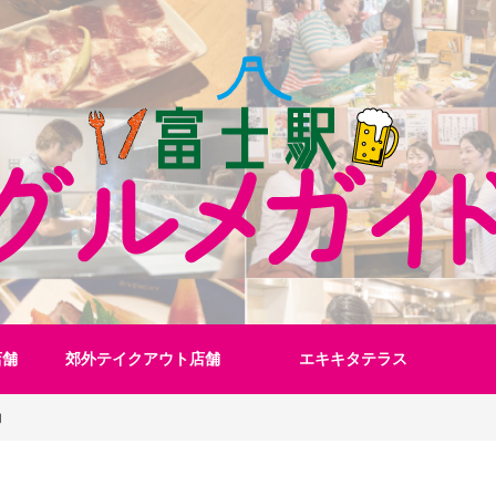
店舗
郊外テイクアウト店舗
エキキタテラス
内