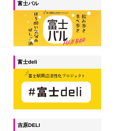
富士バル
富士deli
吉原DELI