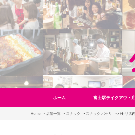
Skip
to
content
ホーム
富士駅テイクアウト
Home
>
店舗一覧
>
スナック
>
スナック パセリ
>
パセリ店