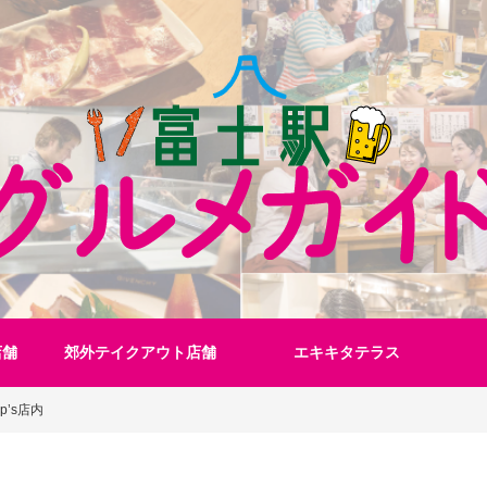
店舗
郊外テイクアウト店舗
エキキタテラス
ip’s店内