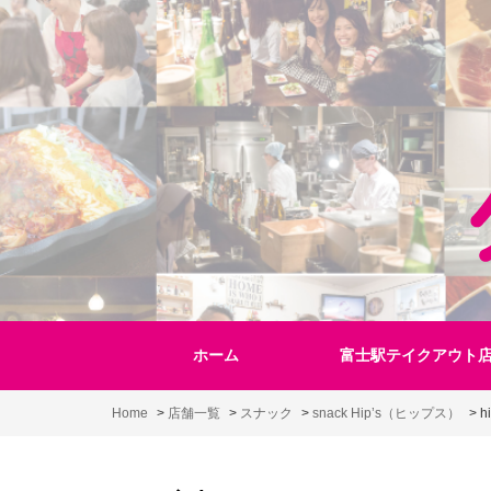
Skip
to
content
ホーム
富士駅テイクアウト
Home
>
店舗一覧
>
スナック
>
snack Hip’s（ヒップス）
>
h