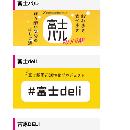
富士バル
富士deli
吉原DELI