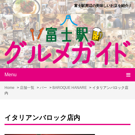
Skip
富士駅周辺の美味しいお店を紹介！
to
content
Menu
Home
>
店舗一覧
>
バー
>
BAROQUE HANARE
>
イタリアンバロック店
内
イタリアンバロック店内