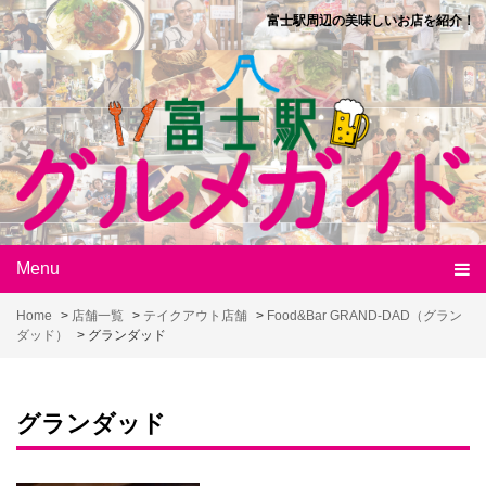
Skip
富士駅周辺の美味しいお店を紹介！
to
content
Menu
Home
>
店舗一覧
>
テイクアウト店舗
>
Food&Bar GRAND-DAD（グラン
ダッド）
>
グランダッド
グランダッド