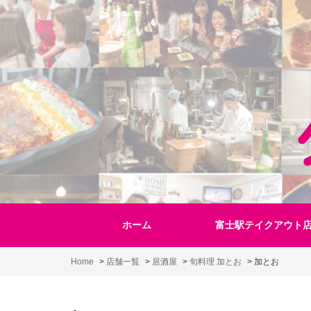
Skip
to
content
ホーム
富士駅テイクアウト
Home
>
店舗一覧
>
居酒屋
>
旬料理 加とお
>
加とお