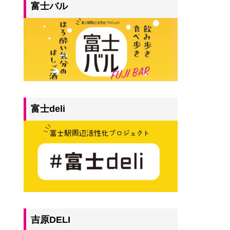
富士バル
富士deli
吉原DELI