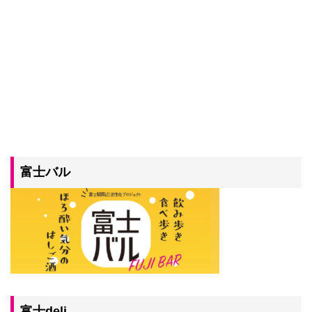
富士バル
富士deli