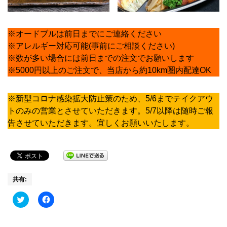
※オードブルは前日までにご連絡ください
※アレルギー対応可能(事前にご相談ください)
※数が多い場合には前日までの注文でお願いします
※5000円以上のご注文で、当店から約10km圏内配達OK
※新型コロナ感染拡大防止策のため、5/6までテイクアウ
トのみの営業とさせていただきます。5/7以降は随時ご報
告させていただきます。宜しくお願いいたします。
共有:
Click
Facebook
to
で
share
共
on
有
Twitter
す