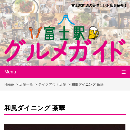
Skip
富士駅周辺の美味しいお店を紹介！
to
content
Menu
Home
>
店舗一覧
>
テイクアウト店舗
>
和風ダイニング 茶華
和風ダイニング 茶華