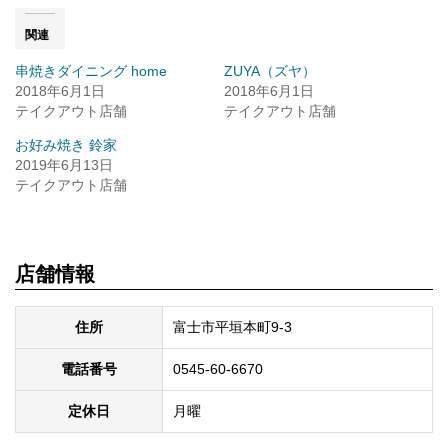
(新
る
し
に
い
は
関連
ウ
ク
ィ
リ
串焼きダイニング home
ZUYA（ズヤ）
ン
ッ
ド
ク
2018年6月1日
2018年6月1日
ウ
し
テイクアウト店舗
で
て
テイクアウト店舗
開
く
き
だ
お好み焼き 鈴家
ま
さ
す)
い
2019年6月13日
(新
テイクアウト店舗
し
い
ウ
ィ
ン
ド
ウ
店舗情報
で
開
き
ま
住所
富士市平垣本町9-3
す)
電話番号
0545-60-6670
定休日
月曜