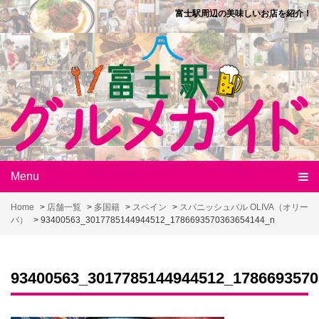
Skip
富士駅周辺の美味しいお店を紹介！
to
content
Menu
Home
>
店舗一覧
>
多国籍
>
スペイン
>
スパニッシュバル OLIVA（オリー
バ）
>
93400563_3017785144944512_1786693570363654144_n
93400563_3017785144944512_1786693570