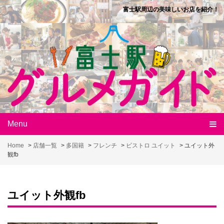
Skip
富士駅周辺の美味しいお店を紹介！
to
content
Menu
Home
>
店舗一覧
>
多国籍
>
フレンチ
>
ビストロ ユイット
>
ユイット外
観fb
ユイット外観fb