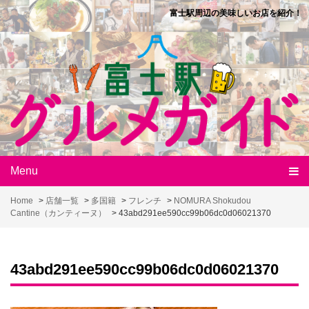
Skip
富士駅周辺の美味しいお店を紹介！
to
content
Menu
Home
>
店舗一覧
>
多国籍
>
フレンチ
>
NOMURA Shokudou
Cantine（カンティーヌ）
>
43abd291ee590cc99b06dc0d06021370
43abd291ee590cc99b06dc0d06021370