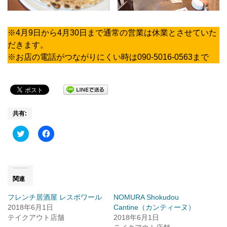
※4月9日から4月30日まで通常の営業は休業とさせていた
だきます。
※お店の電話がつながりにくい時は090-5016-0563まで
共有:
Click
Facebook
to
で
share
共
on
有
Twitter
す
(新
る
し
に
い
は
関連
ウ
ク
ィ
リ
フレンチ居酒屋 レスポワール
NOMURA Shokudou
ン
ッ
ド
ク
2018年6月1日
Cantine（カンティーヌ）
ウ
し
テイクアウト店舗
で
て
2018年6月1日
開
く