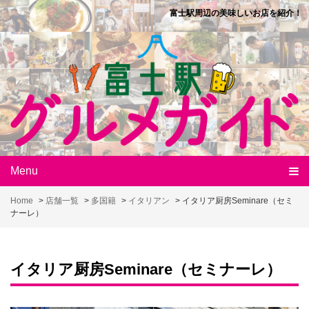
Skip
富士駅周辺の美味しいお店を紹介！
to
content
Menu
Home
>
店舗一覧
>
多国籍
>
イタリアン
>
イタリア厨房Seminare（セミ
ナーレ）
イタリア厨房Seminare（セミナーレ）