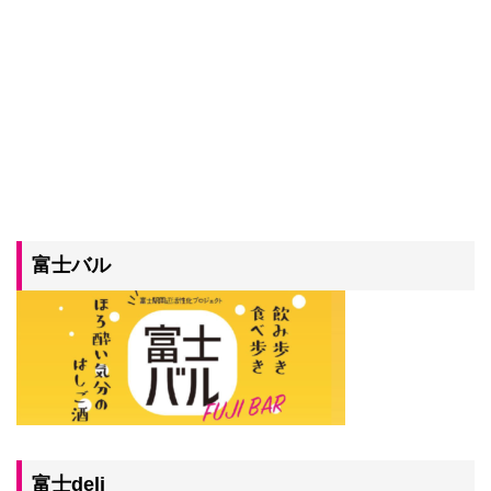
富士バル
富士deli