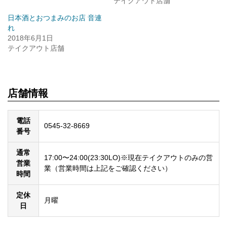
テイクアウト店舗
き
だ
ま
さ
す)
い
日本酒とおつまみのお店 音連
(新
れ
し
い
2018年6月1日
ウ
テイクアウト店舗
ィ
ン
ド
ウ
で
開
き
店舗情報
ま
す)
電話
0545-32-8669
番号
通常
17:00〜24:00(23:30LO)※現在テイクアウトのみの営
営業
業（営業時間は上記をご確認ください）
時間
定休
月曜
日