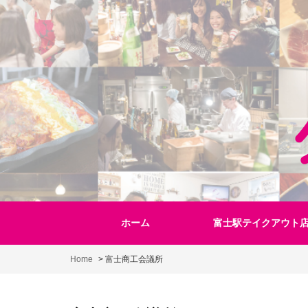
Skip
to
content
ホーム
富士駅テイクアウト
Home
>
富士商工会議所