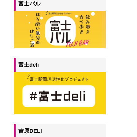
富士バル
富士deli
吉原DELI