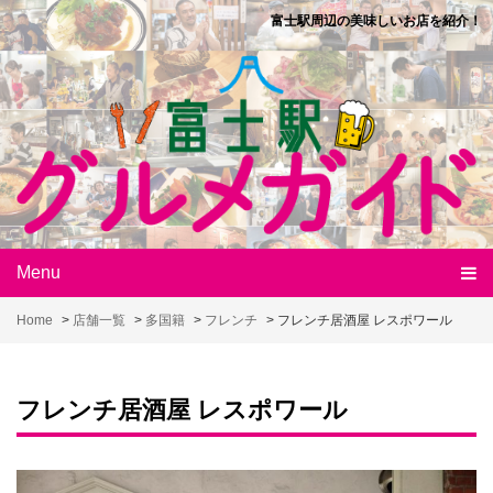
Skip
富士駅周辺の美味しいお店を紹介！
to
content
Menu
Home
>
店舗一覧
>
多国籍
>
フレンチ
>
フレンチ居酒屋 レスポワール
フレンチ居酒屋 レスポワール