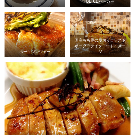
ー
BLTCEバーガー
国産もち豚の厚切りロースト
ポーク※テイクアウトイメー
ポークジンジャー
ジ