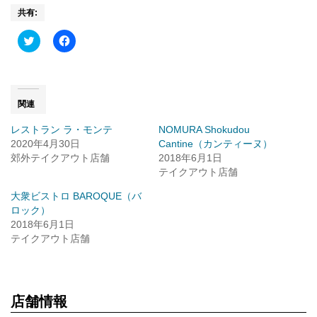
共有:
Click
Facebook
to
で
share
共
on
有
Twitter
す
(新
る
し
に
い
は
関連
ウ
ク
ィ
リ
レストラン ラ・モンテ
NOMURA Shokudou
ン
ッ
ド
ク
2020年4月30日
Cantine（カンティーヌ）
ウ
し
郊外テイクアウト店舗
で
て
2018年6月1日
開
く
テイクアウト店舗
き
だ
ま
さ
す)
い
大衆ビストロ BAROQUE（バ
(新
ロック）
し
い
2018年6月1日
ウ
テイクアウト店舗
ィ
ン
ド
ウ
で
開
き
店舗情報
ま
す)