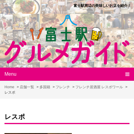
Skip
富士駅周辺の美味しいお店を紹介！
to
content
Menu
Home
>
店舗一覧
>
多国籍
>
フレンチ
>
フレンチ居酒屋 レスポワール
>
レスポ
レスポ