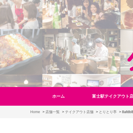
Skip
to
content
ホーム
富士駅テイクアウト
Home
>
店舗一覧
>
テイクアウト店舗
>
とりとり亭
>
8afdb