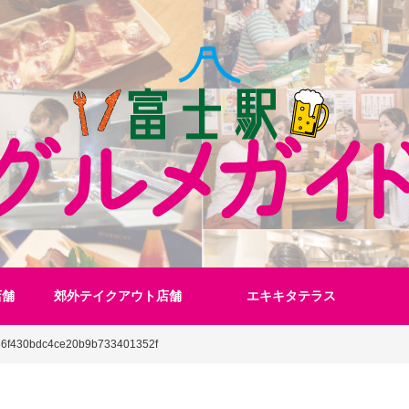
店舗
郊外テイクアウト店舗
エキキタテラス
86f430bdc4ce20b9b733401352f