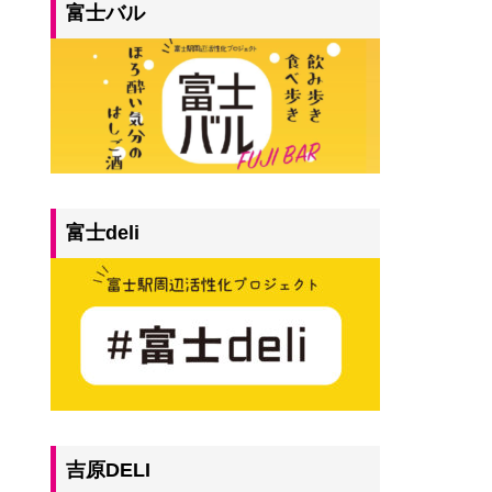
富士バル
富士deli
吉原DELI