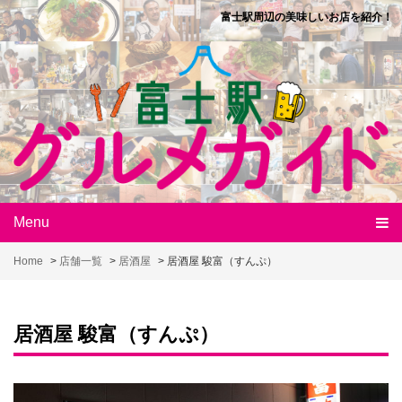
Skip
富士駅周辺の美味しいお店を紹介！
to
content
Menu
Home
>
店舗一覧
>
居酒屋
>
居酒屋 駿富（すんぷ）
居酒屋 駿富（すんぷ）