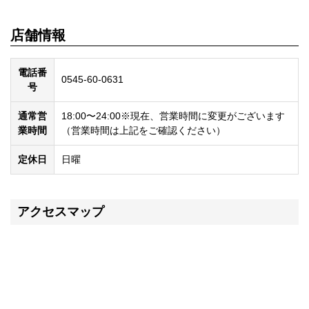
ィ
ン
ド
ウ
店舗情報
で
開
き
ま
電話番
す)
0545-60-0631
号
通常営
18:00〜24:00※現在、営業時間に変更がございます
業時間
（営業時間は上記をご確認ください）
定休日
日曜
アクセスマップ