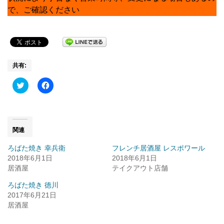
で、ご確認ください
共有:
Click
Facebook
to
で
share
共
on
有
Twitter
す
(新
る
し
に
い
は
関連
ウ
ク
ィ
リ
ろばた焼き 幸兵衛
フレンチ居酒屋 レスポワール
ン
ッ
ド
ク
2018年6月1日
2018年6月1日
ウ
し
居酒屋
で
て
テイクアウト店舗
開
く
き
だ
ろばた焼き 徳川
ま
さ
す)
い
2017年6月21日
(新
居酒屋
し
い
ウ