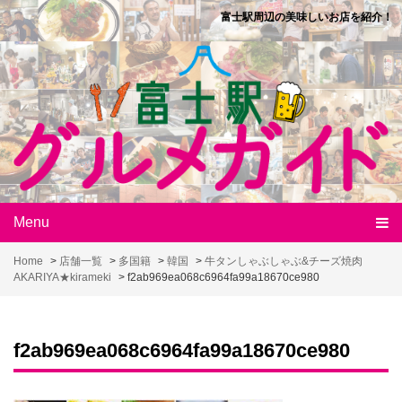
Skip
富士駅周辺の美味しいお店を紹介！
to
content
Menu
Home
>
店舗一覧
>
多国籍
>
韓国
>
牛タンしゃぶしゃぶ&チーズ焼肉
AKARIYA★kirameki
>
f2ab969ea068c6964fa99a18670ce980
f2ab969ea068c6964fa99a18670ce980