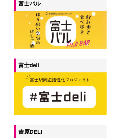
富士バル
富士deli
吉原DELI