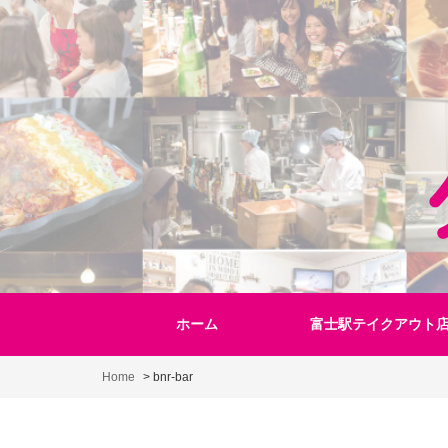
Skip
to
content
ホーム
富士駅テイクアウト
Home
>
bnr-bar