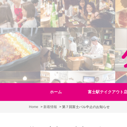
Skip
to
content
ホーム
富士駅テイクアウト
Home
>
新着情報
>
第７回富士バル中止のお知らせ