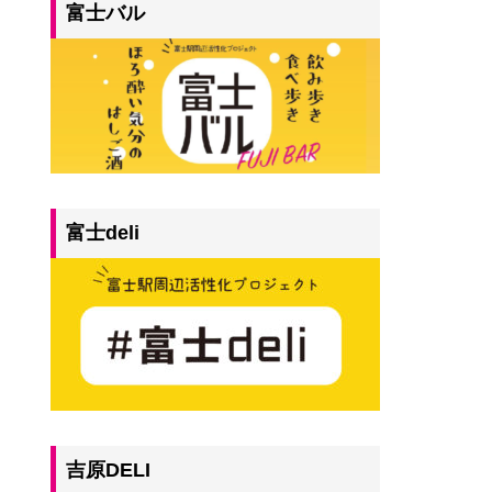
富士バル
富士deli
吉原DELI