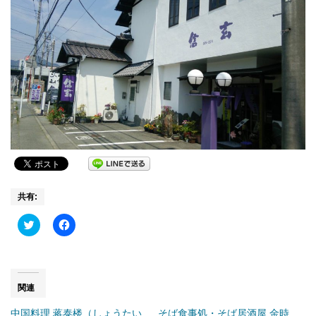
共有:
Click
Facebook
to
で
share
共
on
有
Twitter
す
(新
る
し
に
い
は
関連
ウ
ク
ィ
リ
中国料理 蒋泰楼（しょうたい
そば食事処・そば居酒屋 金時
ン
ッ