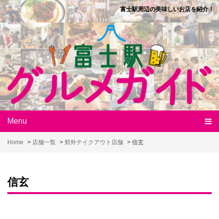
Skip
富士駅周辺の美味しいお店を紹介！
to
content
Menu
Home
>
店舗一覧
>
郊外テイクアウト店舗
>
信玄
信玄