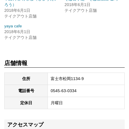
ド
ク
ろう）
2018年6月1日
ウ
し
2018年6月1日
で
て
テイクアウト店舗
開
く
テイクアウト店舗
き
だ
ま
さ
す)
い
yaya cafe
(新
2018年6月1日
し
い
テイクアウト店舗
ウ
ィ
ン
ド
ウ
で
店舗情報
開
き
ま
す)
住所
富士市松岡1134-9
電話番号
0545-63-0334
定休日
月曜日
アクセスマップ