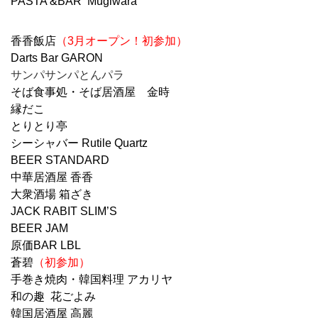
PASTA &BAR Mugiwara
香香飯店
（3月オープン！初参加）
Darts Bar GARON
サンパサンパとんパラ
そば食事処・そば居酒屋 金時
縁だこ
とりとり亭
シーシャバー Rutile Quartz
BEER STANDARD
中華居酒屋 香香
大衆酒場 箱ざき
JACK RABIT SLIM’S
BEER JAM
原価BAR LBL
蒼碧
（初参加）
手巻き焼肉・韓国料理 アカリヤ
和の趣 花ごよみ
韓国居酒屋 高麗